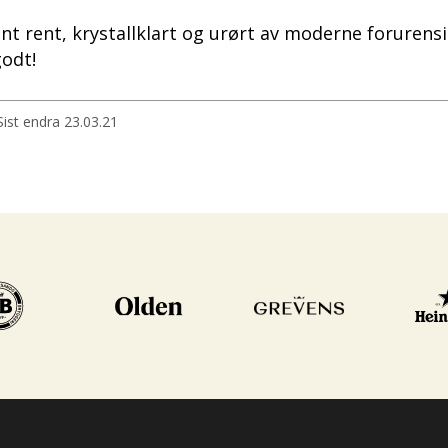
t rent, krystallklart og urørt av moderne forurensi
godt!
Sist endra
23.03.21