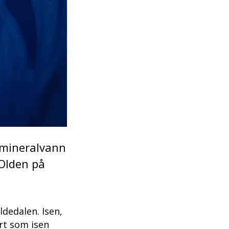
e mineralvann
 Olden på
ldedalen. Isen,
ert som isen