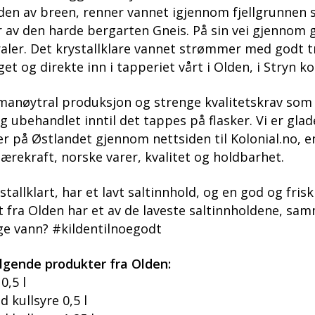
iden av breen, renner vannet igjennom fjellgrunnen
 av den harde bergarten Gneis. På sin vei gjennom 
raler. Det krystallklare vannet strømmer med godt 
get og direkte inn i tapperiet vårt i Olden, i Stryn
limanøytral produksjon og strenge kvalitetskrav som 
g ubehandlet inntil det tappes på flasker. Vi er glad
der på Østlandet gjennom nettsiden til Kolonial.no, 
ærekraft, norske varer, kvalitet og holdbarhet.
tallklart, har et lavt saltinnhold, og en god og fris
t fra Olden har et av de laveste saltinnholdene, s
ge vann? #kildentilnoegodt
ølgende produkter fra Olden:
0,5 l
 kullsyre 0,5 l