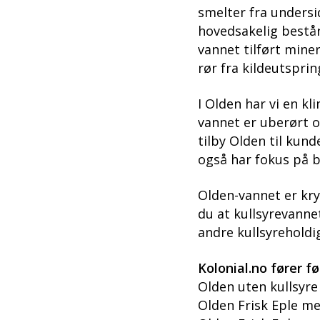
smelter fra unders
hovedsakelig består
vannet tilført mine
rør fra kildeutsprin
I Olden har vi en k
vannet er uberørt o
tilby Olden til kun
også har fokus på b
Olden-vannet er krys
du at kullsyrevanne
andre kullsyreholdi
Kolonial.no fører f
Olden uten kullsyre 
Olden Frisk Eple med