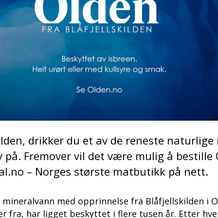
lden, drikker du et av de reneste naturlig
 på. Fremover vil det være mulig å bestille
al.no – Norges største matbutikk på nett.
 mineralvann med opprinnelse fra Blåfjellskilden i O
fra, har ligget beskyttet i flere tusen år. Etter hv