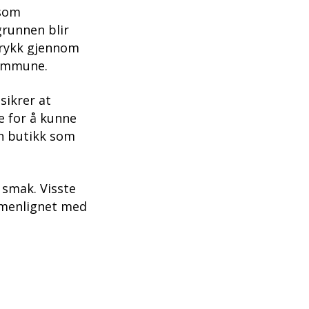
 som
grunnen blir
trykk gjennom
 kommune.
sikrer at
e for å kunne
en butikk som
k smak. Visste
ammenlignet med